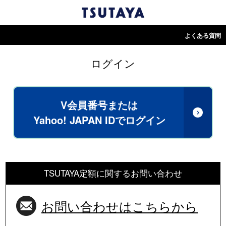
よくある質問
ログイン
V会員番号または
Yahoo! JAPAN IDでログイン
TSUTAYA定額に関するお問い合わせ
お問い合わせはこちらから